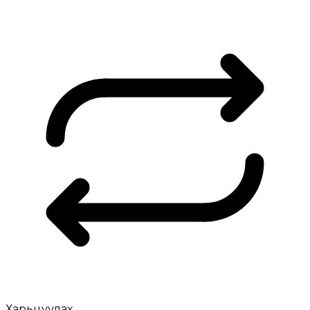
Харьцуулах