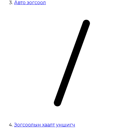
Авто зогсоол
Зогсоолын хаалт уншигч