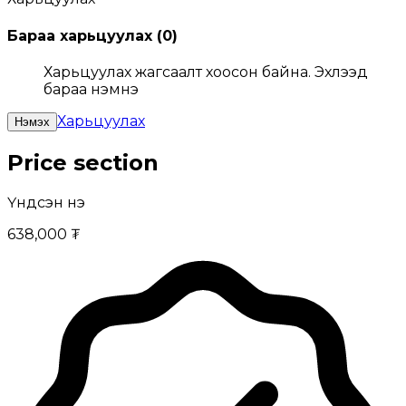
Бараа харьцуулах
(
0
)
Харьцуулах жагсаалт хоосон байна. Эхлээд
бараа нэмнэ үү
Харьцуулах
Нэмэх
Price section
Үндсэн үнэ
638,000 ₮