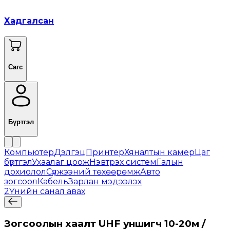
Хадгалсан
Сагс
Бүртгэл
Компьютер
Дэлгэц
Принтер
Хяналтын камер
Цаг
бүртгэл
Ухаалаг цоож
Нэвтрэх систем
Галын
дохиолол
Сүлжээний төхөөрөмж
Авто
зогсоол
Кабель
Зарлан мэдээлэх
2
Үнийн санал авах
Зогсоолын хаалт UHF уншигч 10-20м /