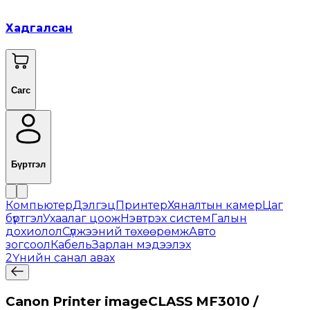
Хадгалсан
Сагс
Бүртгэл
Компьютер
Дэлгэц
Принтер
Хяналтын камер
Цаг
бүртгэл
Ухаалаг цоож
Нэвтрэх систем
Галын
дохиолол
Сүлжээний төхөөрөмж
Авто
зогсоол
Кабель
Зарлан мэдээлэх
2
Үнийн санал авах
Canon Printer imageCLASS MF3010 /