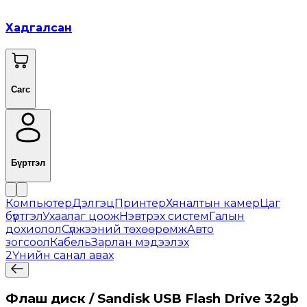
Хадгалсан
Сагс
Бүртгэл
Компьютер
Дэлгэц
Принтер
Хяналтын камер
Цаг
бүртгэл
Ухаалаг цоож
Нэвтрэх систем
Галын
дохиолол
Сүлжээний төхөөрөмж
Авто
зогсоол
Кабель
Зарлан мэдээлэх
2
Үнийн санал авах
Флаш диск / Sandisk USB Flash Drive 32gb