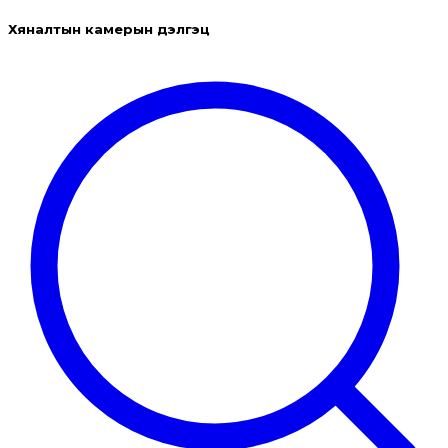
Хяналтын камерын дэлгэц