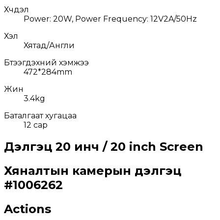
Хүчдэл
Power: 20W, Power Frequency: 12V2A/50Hz
Хэл
Хятад/Англи
Бүтээгдэхүүний хэмжээ
472*284mm
Жин
3.4kg
Баталгаат хугацаа
12 сар
Дэлгэц 20 инч / 20 inch Screen
Хяналтын камерын дэлгэц
#
1006262
Actions