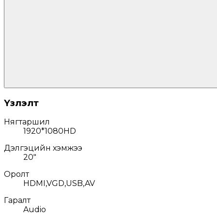
Үзүүлэлт
Нягтаршил
1920*1080HD
Дэлгэцийн хэмжээ
20"
Оролт
HDMI,VGD,USB,AV
Гаралт
Audio