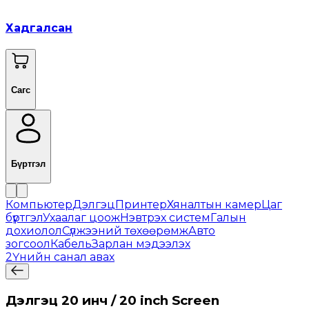
Хадгалсан
Сагс
Бүртгэл
Компьютер
Дэлгэц
Принтер
Хяналтын камер
Цаг
бүртгэл
Ухаалаг цоож
Нэвтрэх систем
Галын
дохиолол
Сүлжээний төхөөрөмж
Авто
зогсоол
Кабель
Зарлан мэдээлэх
2
Үнийн санал авах
Дэлгэц 20 инч / 20 inch Screen